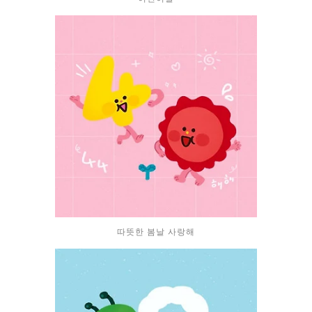
따뜻한 봄날 사랑해