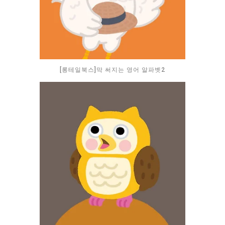
[롱테일북스]막 써지는 영어 알파벳2