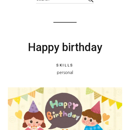
Happy birthday
SKILLS
personal