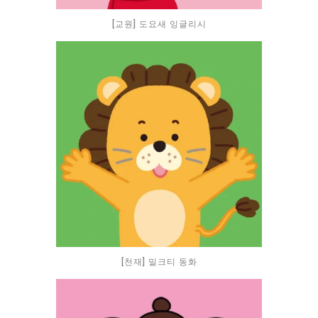
[교원] 도요새 잉글리시
[천재] 밀크티 동화