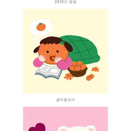
2025년 꽃뱀
귤며들었어