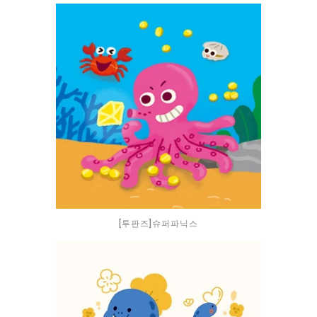
[투판즈]슈퍼파닉스