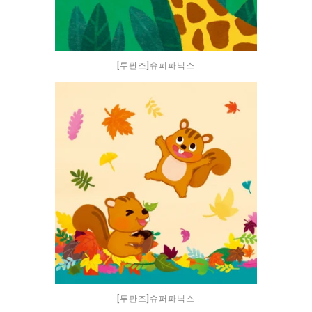
[투판즈]슈퍼파닉스
[투판즈]슈퍼파닉스