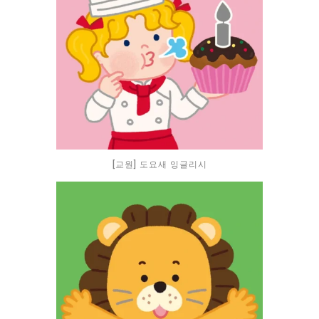
[교원] 도요새 잉글리시