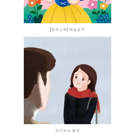
[천재교육] 백설공주
굿이브닝 펭귄