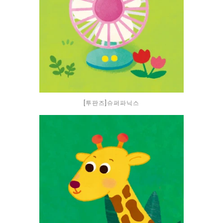
[투판즈]슈퍼파닉스