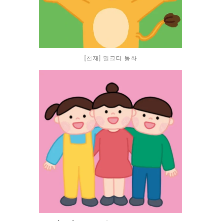
[천재] 밀크티 동화