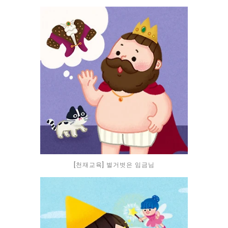
[천재교육] 벌거벗은 임금님