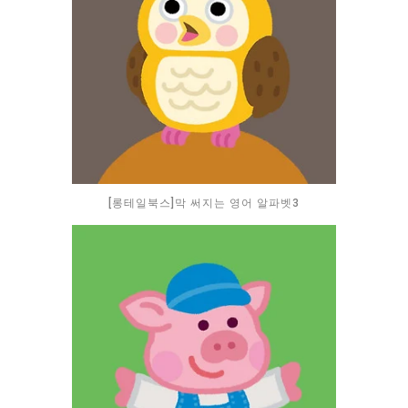
[롱테일북스]막 써지는 영어 알파벳3