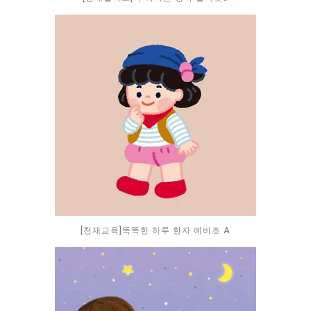
[천재교육]똑똑한 하루 한자 예비초 A