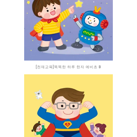
[천재교육]똑똑한 하루 한자 예비초 B