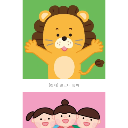
[천재] 밀크티 동화