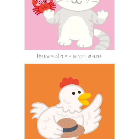
[롱테일북스]막 써지는 영어 알파벳1