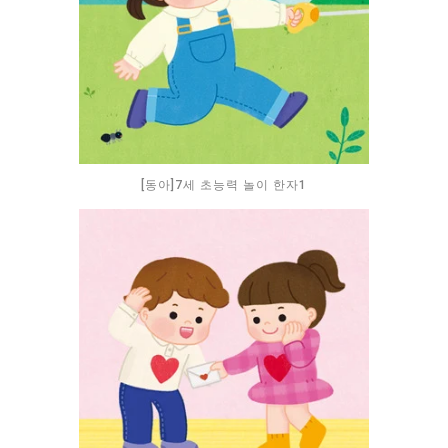
[동아]7세 초능력 놀이 한자1