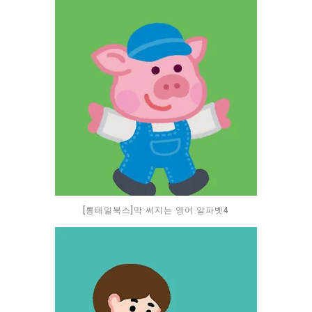
[롱테일북스]막 써지는 영어 알파벳4