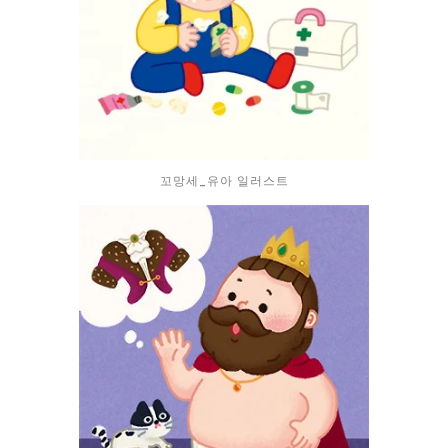
꼬망세_유아 일러스트