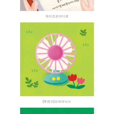
최미진은어디로
[투판즈]슈퍼파닉스