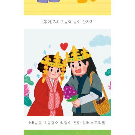
[동아]7세 초능력 놀이 한자2
NE능률 초등영어 리딩이 된다 일러스트작업