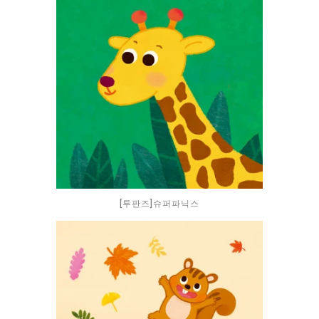
[투판즈]슈퍼파닉스