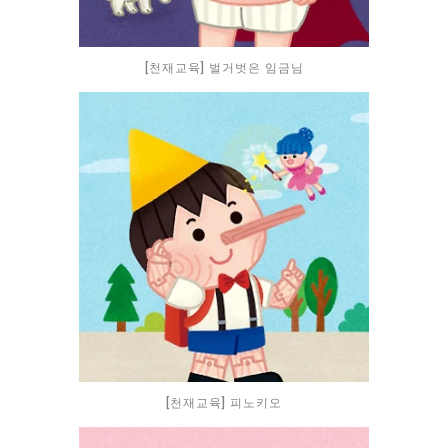
[천재교육] 벌거벗은 임금님
[천재교육] 피노키오