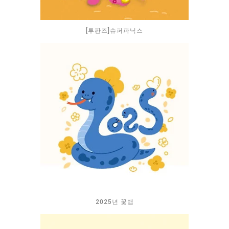
[투판즈]슈퍼파닉스
2025년 꽃뱀