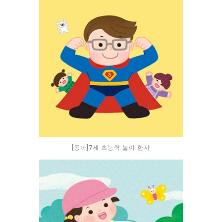
[동아]7세 초능력 놀이 한자