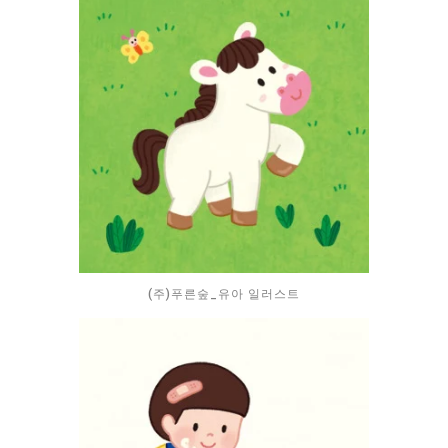
(주)푸른숲_유아 일러스트