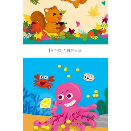
[투판즈]슈퍼파닉스