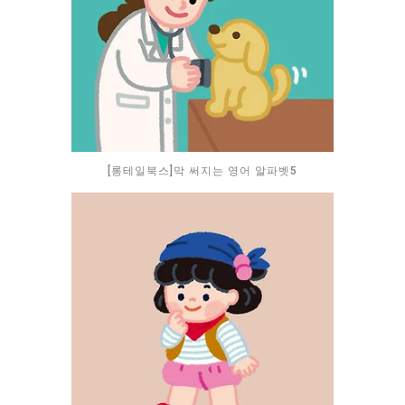
[롱테일북스]막 써지는 영어 알파벳5