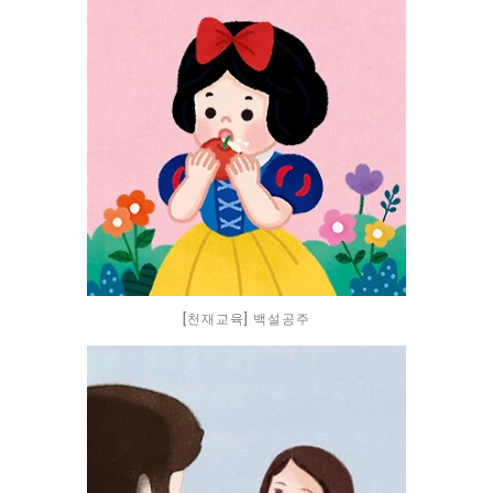
[천재교육] 백설공주