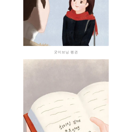
굿이브닝 펭귄