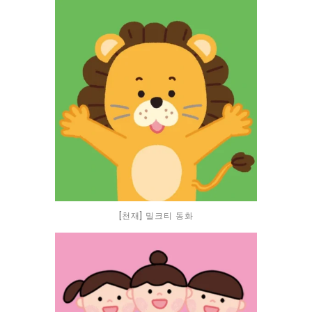
[천재] 밀크티 동화