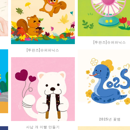
[투판즈]슈퍼파닉스
[투판즈]슈퍼파닉스
2025년 꽃뱀
사납 개 이빨 만들기