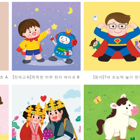
초 A
[천재교육]똑똑한 하루 한자 예비초 B
[동아]7세 초능력 놀이 한