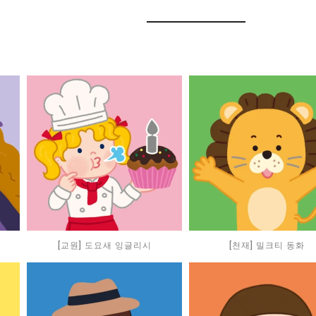
[교원] 도요새 잉글리시
[천재] 밀크티 동화