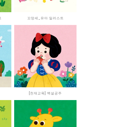
트
꼬망세_유아 일러스트
[천재교육] 백설공주