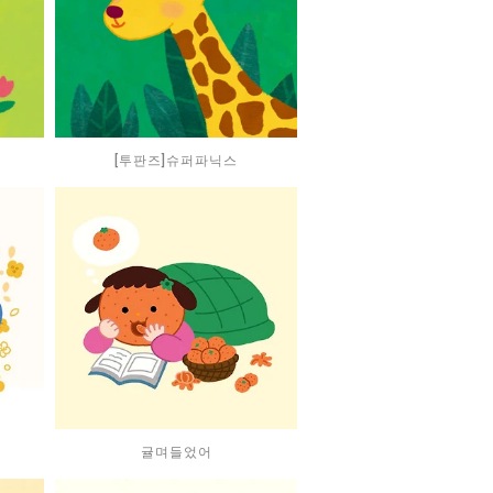
[투판즈]슈퍼파닉스
귤며들었어