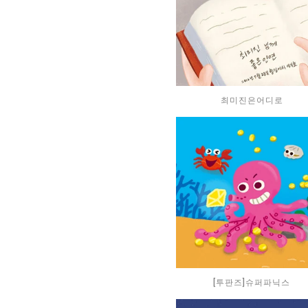
최미진은어디로
[투판즈]슈퍼파닉스