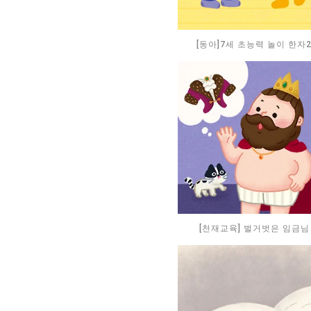
[동아]7세 초능력 놀이 한자
[천재교육] 벌거벗은 임금님