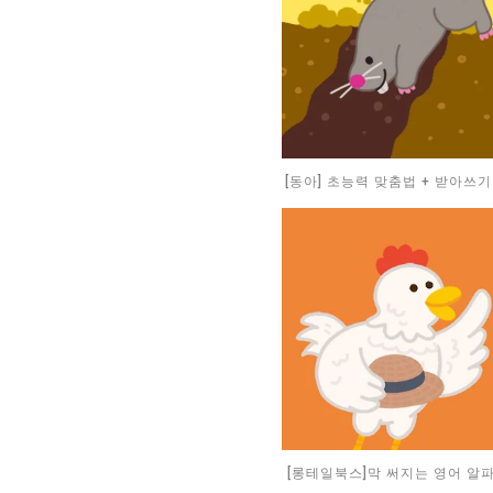
[동아] 초능력 맞춤법 + 받아쓰기 
[롱테일북스]막 써지는 영어 알