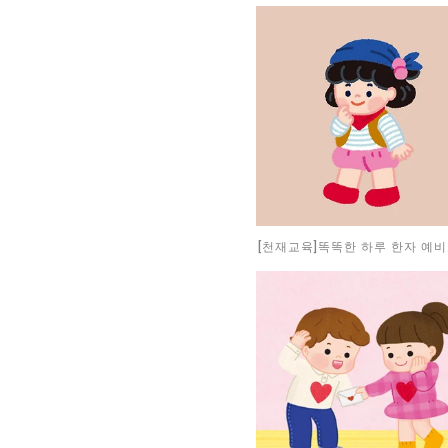
[천재교육]똑똑한 하루 한자 예비