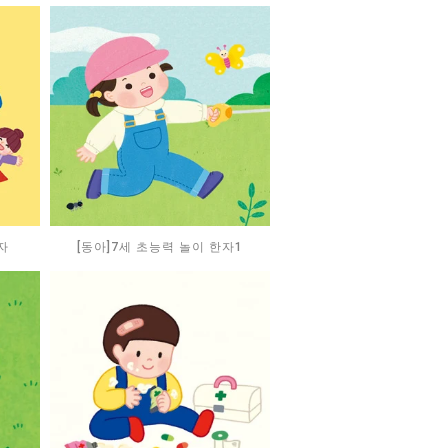
자
[동아]7세 초능력 놀이 한자1