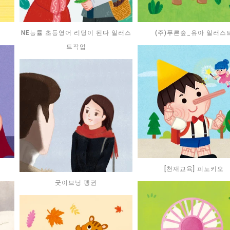
2
NE능률 초등영어 리딩이 된다 일러스
(주)푸른숲_유아 일러스
트작업
[천재교육] 피노키오
굿이브닝 펭귄