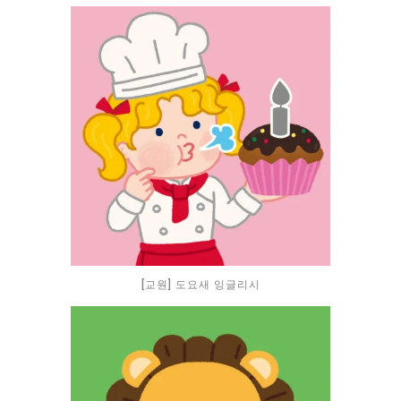
[교원] 도요새 잉글리시