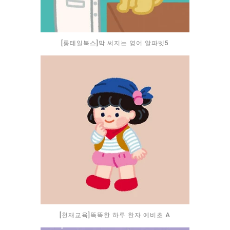
[롱테일북스]막 써지는 영어 알파벳5
[천재교육]똑똑한 하루 한자 예비초 A