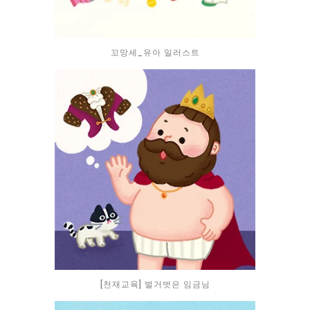
꼬망세_유아 일러스트
[천재교육] 벌거벗은 임금님