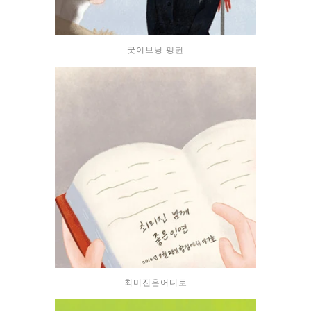
굿이브닝 펭귄
최미진은어디로