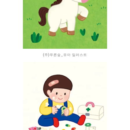
(주)푸른숲_유아 일러스트