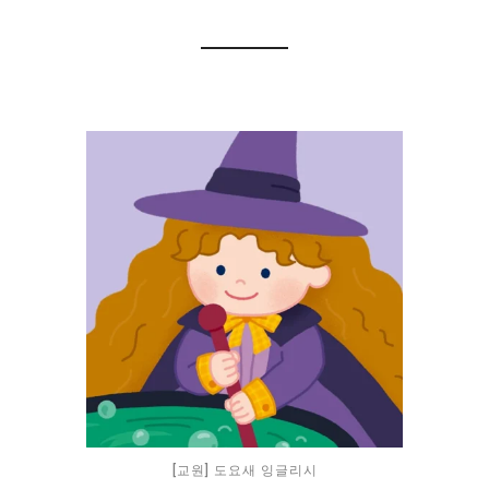
[교원] 도요새 잉글리시