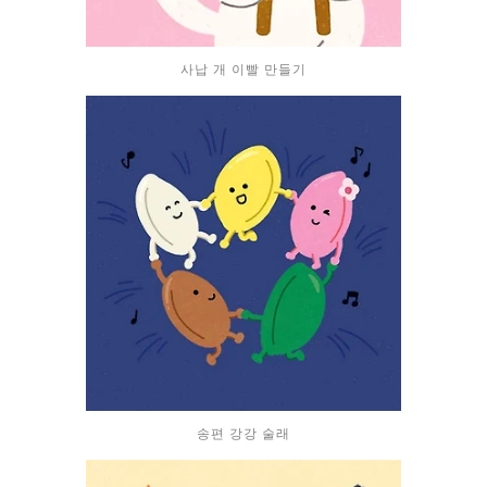
사납 개 이빨 만들기
송편 강강 술래