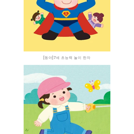
[동아]7세 초능력 놀이 한자