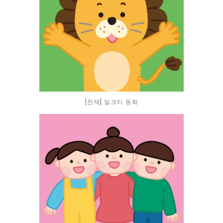
[천재] 밀크티 동화