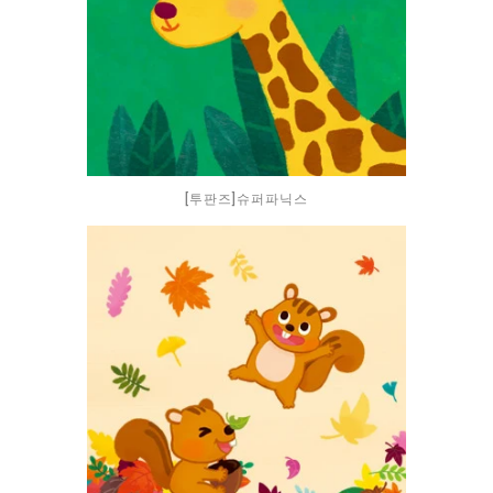
[투판즈]슈퍼파닉스