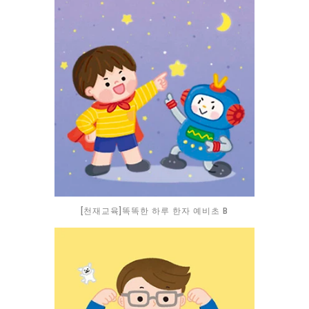
[천재교육]똑똑한 하루 한자 예비초 B