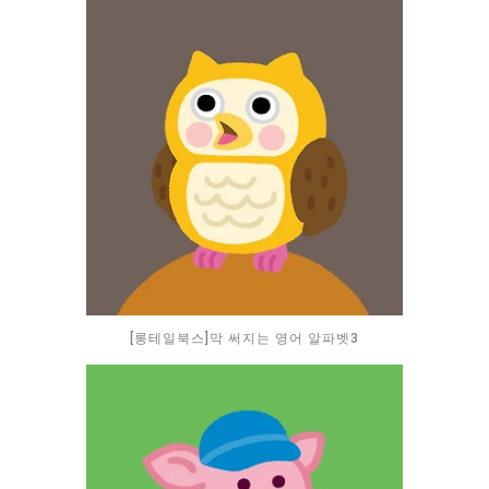
[롱테일북스]막 써지는 영어 알파벳3