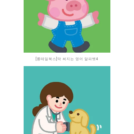
[롱테일북스]막 써지는 영어 알파벳4