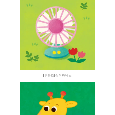
[투판즈]슈퍼파닉스