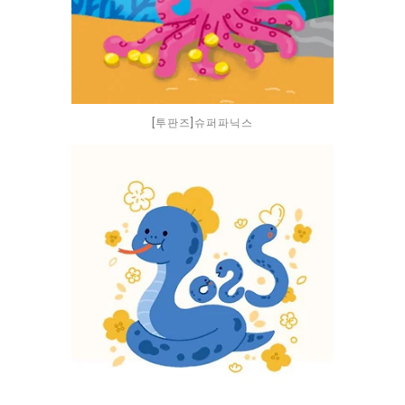
[투판즈]슈퍼파닉스