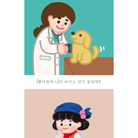
[롱테일북스]막 써지는 영어 알파벳5