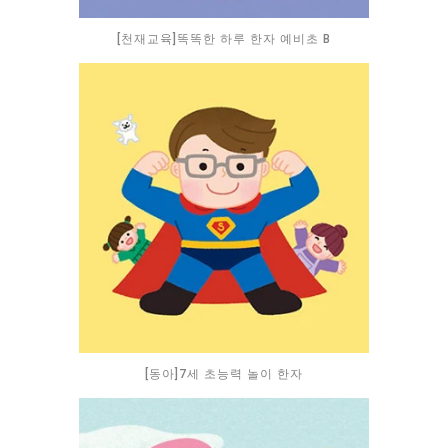
[천재교육]똑똑한 하루 한자 예비초 B
[동아]7세 초능력 놀이 한자