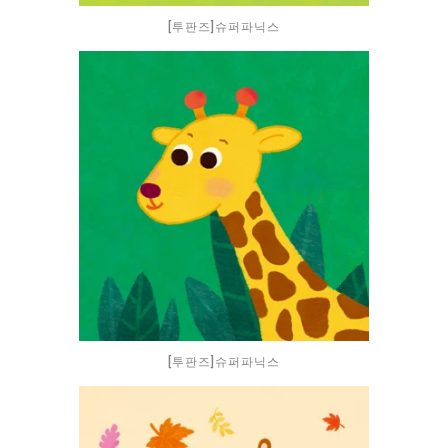
[투판즈]슈퍼파닉스
[투판즈]슈퍼파닉스