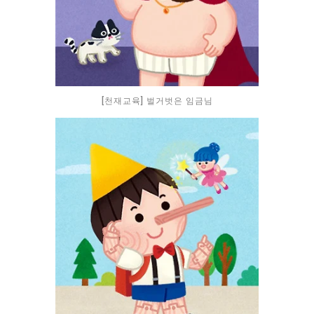
[천재교육] 벌거벗은 임금님