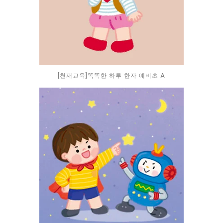
[천재교육]똑똑한 하루 한자 예비초 A