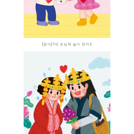
[동아]7세 초능력 놀이 한자2