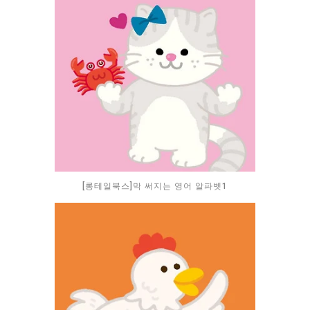
[롱테일북스]막 써지는 영어 알파벳1