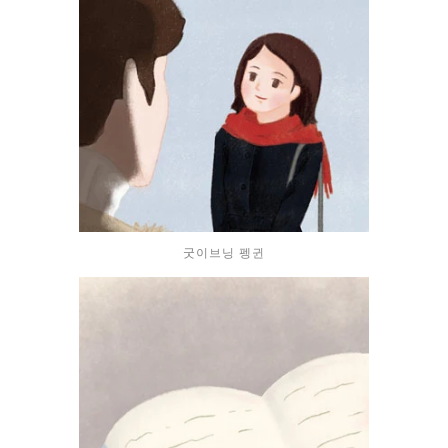
굿이브닝 펭귄