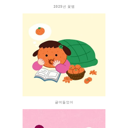
2025년 꽃뱀
귤며들었어