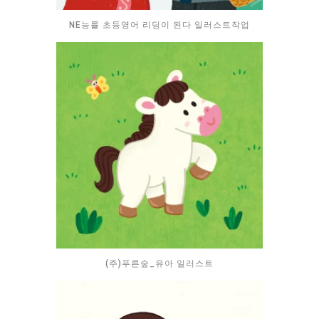
NE능률 초등영어 리딩이 된다 일러스트작업
(주)푸른숲_유아 일러스트