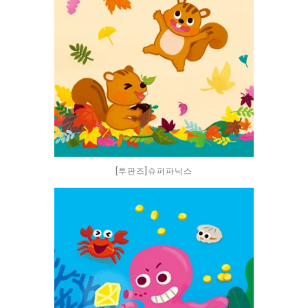
[투판즈]슈퍼파닉스