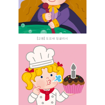
[교원] 도요새 잉글리시