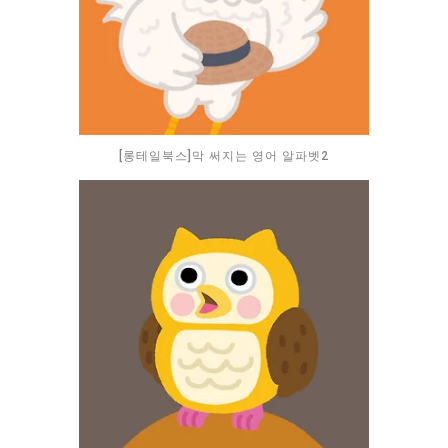
[롱테일북스]막 써지는 영어 알파벳2