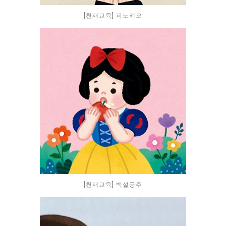
[천재교육] 피노키오
[천재교육] 백설공주