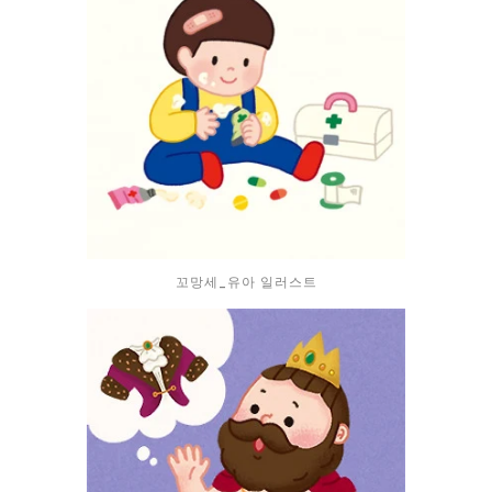
꼬망세_유아 일러스트