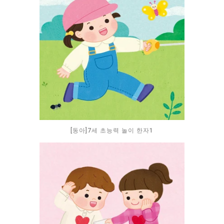
[동아]7세 초능력 놀이 한자1