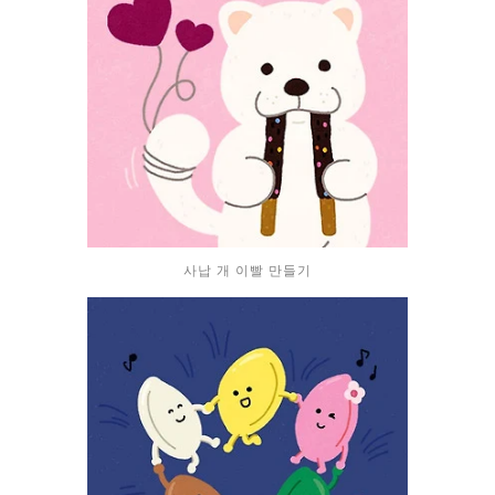
사납 개 이빨 만들기