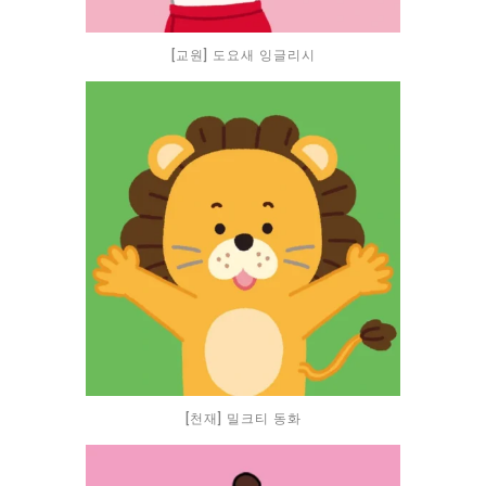
[교원] 도요새 잉글리시
[천재] 밀크티 동화