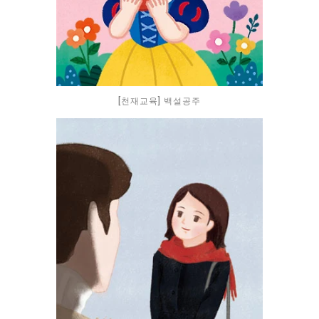
[천재교육] 백설공주