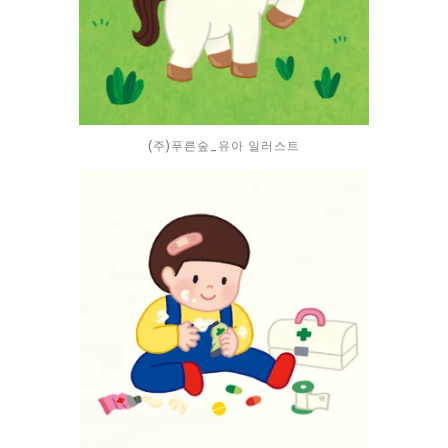
(주)푸른숲_유아 일러스트