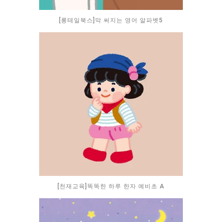
[롱테일북스]막 써지는 영어 알파벳5
[천재교육]똑똑한 하루 한자 예비초 A