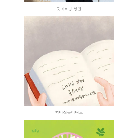
굿이브닝 펭귄
최미진은어디로