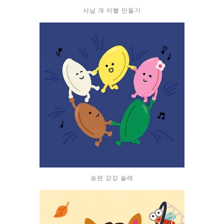
사납 개 이빨 만들기
송편 강강 술래