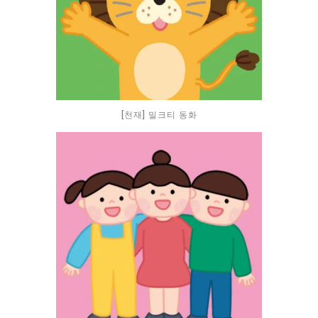
[천재] 밀크티 동화