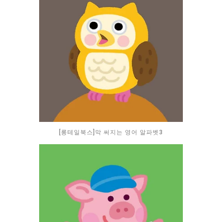
[롱테일북스]막 써지는 영어 알파벳3