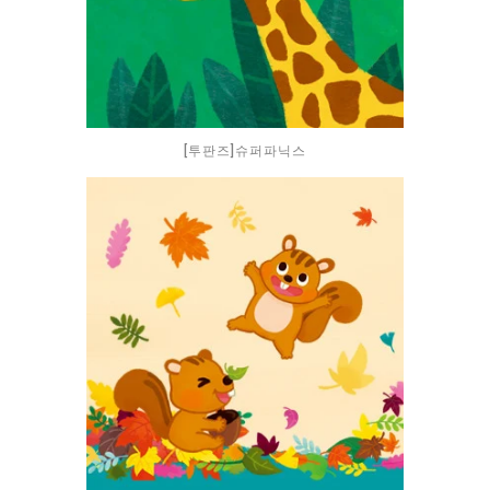
[투판즈]슈퍼파닉스