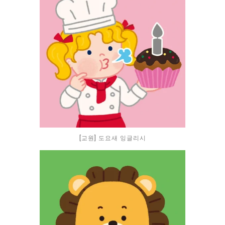
[교원] 도요새 잉글리시