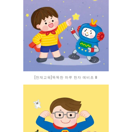
[천재교육]똑똑한 하루 한자 예비초 B