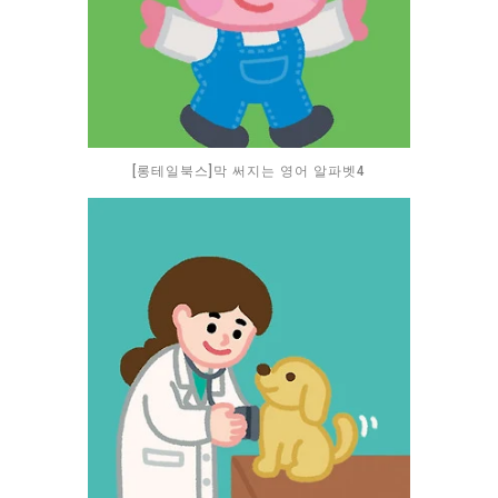
[롱테일북스]막 써지는 영어 알파벳4