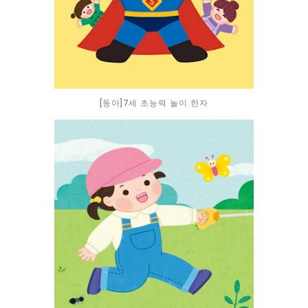
[동아]7세 초능력 놀이 한자