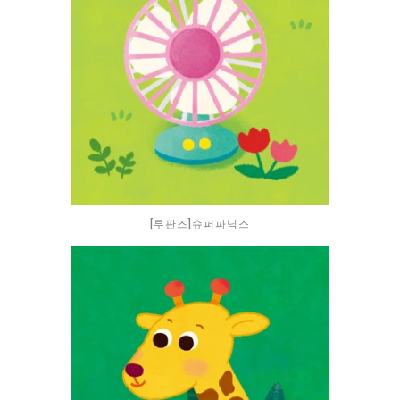
[투판즈]슈퍼파닉스