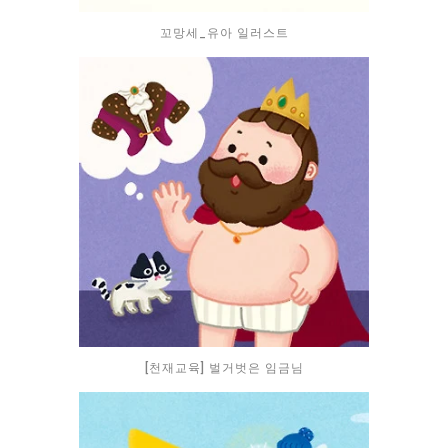
꼬망세_유아 일러스트
[천재교육] 벌거벗은 임금님