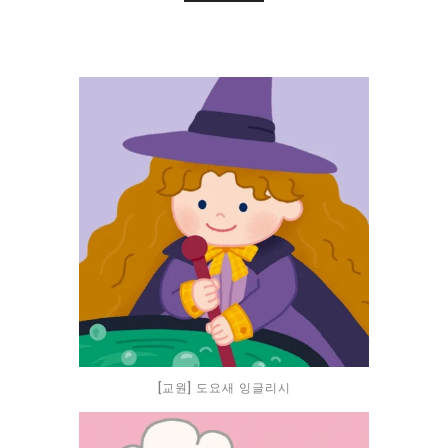
[교원] 도요새 잉글리시